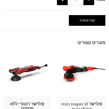
קנה עכשיו!
מוצרים קשורים
פולישר 21 mm reaper
פולישר רוטורי ללא
max shine
פחמים